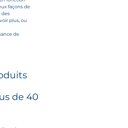
deux façons de
e des
oir plus, ou
sance de
oduits
us de 40