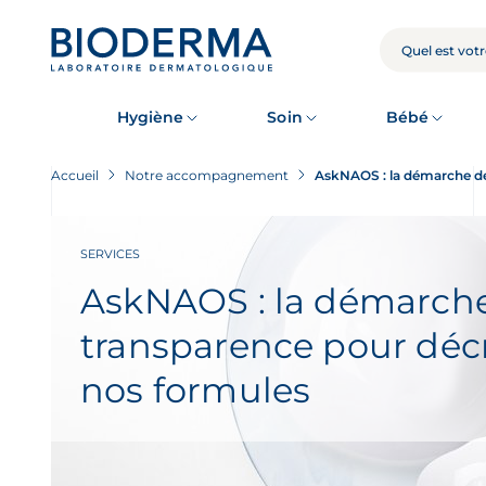
Skip
to
main
RECHERCHE
content
Hygiène
Soin
Bébé
Accueil
Notre accompagnement
AskNAOS : la démarche de
SERVICES
AskNAOS : la démarch
transparence pour déc
nos formules