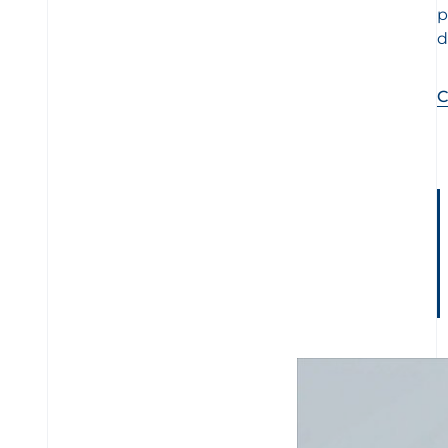
p
d
C