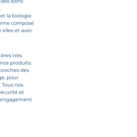
 des soins
.
t la biologie
stème composé
 elles et avec
ères très
 nos produits.
 proches des
ge, pour
. Tous nos
écurité et
un engagement