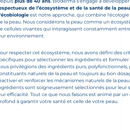
epuis
plus de 40 ans
, Bioderma s'engage à développer
espectueux de l’écosystème et de la santé de la peau
'écobiologie
est notre approche, qui combine l'écologie e
e la peau. Nous considérons la peau comme un écosy
e cellules vivantes qui interagissent constamment entre
eur environnement.
our respecter cet écosystème, nous avons défini des crit
pécifiques pour sélectionner les ingrédients et formuler
ous privilégions des ingrédients purs, polyfonctionnels,
onstituants naturels de la peau et toujours au bon dosa
éactiver et renforcer les mécanismes naturels de la peau
ngrédients sont soigneusement sélectionnés pour leur s
eur efficacité. Tout ce que nous faisons est animé par 
rofond à garantir votre santé et celle de votre peau.