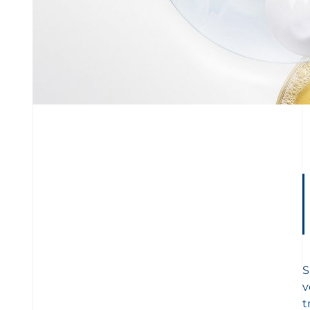
S
v
t