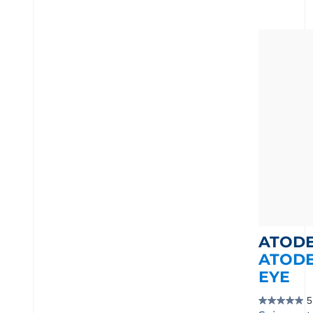
ATOD
ATODE
EYE
5
5.0