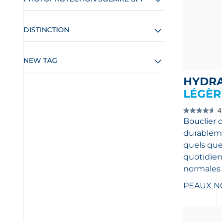
DISTINCTION
NEW TAG
HYDR
LÉGÈR
4
4.7
Bouclier 
étoile(s)
sur
durablem
5.
368
quels que 
évaluations
quotidien
normales 
PEAUX N