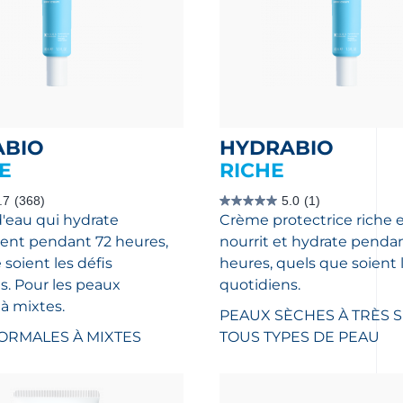
ABIO
HYDRABIO
E
RICHE
.7
(368)
5.0
(1)
5.0
d'eau qui hydrate
Crème protectrice riche 
étoile(s)
sur
ent pendant 72 heures,
nourrit et hydrate penda
5.
1
soient les défis
heures, quels que soient l
évaluation
s. Pour les peaux
quotidiens.
à mixtes.
PEAUX SÈCHES À TRÈS 
ORMALES À MIXTES
TOUS TYPES DE PEAU