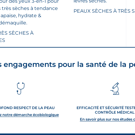
lèvres sèches.
our des yeux 3-en-1 pour
5.
16
 très sèches à tendance
PEAUX SÈCHES À TRÈS 
évaluations
 apaise, hydrate &
 démaquille.
RÈS SÈCHES À
ES
 engagements pour la santé de la 
OFOND RESPECT DE LA PEAU
EFFICACITÉ ET SÉCURITÉ TES
CONTRÔLE MÉDICAL
z notre démarche écobiologique
En savoir plus sur nos études 