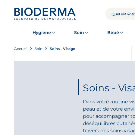
Skip
to
main
RECHERCHE
content
Hygiène
Soin
Bébé
Accueil
Soin
Soins - Visage
Soins - Vi
Dans votre routine vi
peau et de votre env
pour accompagner tou
déséquilibres cutanés
travers des soins vis