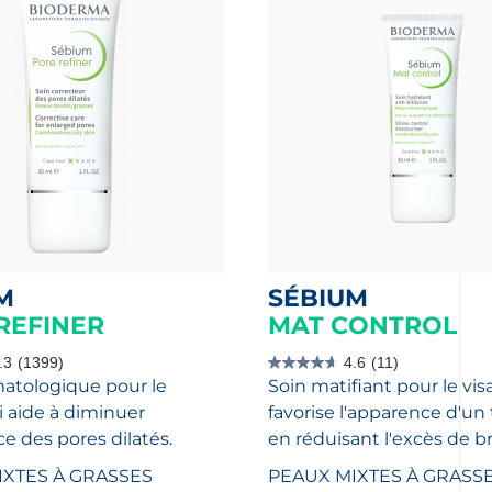
M
SÉBIUM
REFINER
MAT CONTROL
.3
(1399)
4.6
(11)
4.6
atologique pour le
Soin matifiant pour le vis
étoile(s)
sur
i aide à diminuer
favorise l'apparence d'un t
5.
11
e des pores dilatés.
en réduisant l'excès de br
évaluations
IXTES À GRASSES
PEAUX MIXTES À GRASS