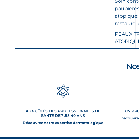
Soin cont
étoile(s)
sur
paupières
5.
3
atopique:
évaluations
restaure,
PEAUX T
ATOPIQU
LOAD MORE
Nos
AUX CÔTÉS DES PROFESSIONNELS DE
UN PR
SANTÉ DEPUIS 40 ANS
Découvre
Découvrez notre expertise dermatologique