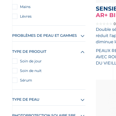
Mains
SENSI
AR+ B
Lèvres
0
0.0
Double s
étoile(s)
sur
PROBLÈMES DE PEAU ET GAMMES
réduit l'
5.
diminue le
PEAUX RÉ
TYPE DE PRODUIT
AVEC RO
Soin de jour
DU VIEIL
Soin de nuit
Sérum
TYPE DE PEAU
PHOTOPROTECTION SOLAIRE SPF