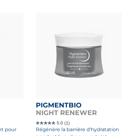
PIGMENTBIO
NIGHT RENEWER
5.0
(1)
5.0
nt pour
Régénère la barrière d'hydratation
étoile(s)
sur