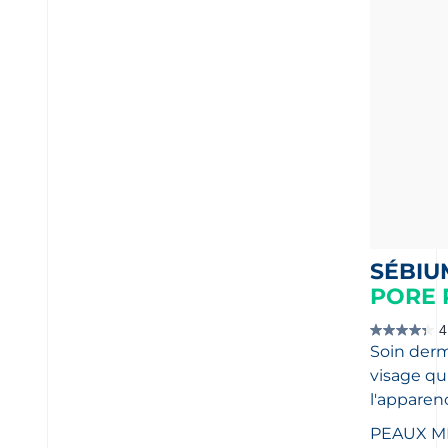
SÉBIU
PORE 
4
4.3
Soin derm
étoile(s)
sur
visage qu
5.
1399
l'apparenc
évaluations
PEAUX M