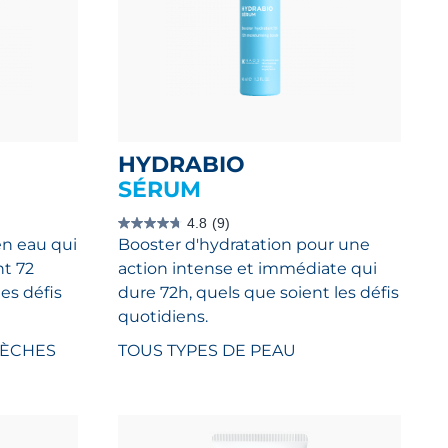
HYDRABIO
SÉRUM
4.8
(9)
4.8
en eau qui
Booster d'hydratation pour une
étoile(s)
sur
nt 72
action intense et immédiate qui
5.
9
es défis
dure 72h, quels que soient les défis
évaluations
quotidiens.
SÈCHES
TOUS TYPES DE PEAU