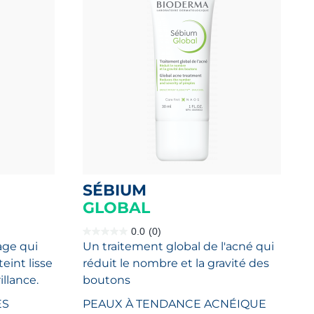
SÉBIUM
GLOBAL
0.0
(0)
0.0
age qui
Un traitement global de l'acné qui
étoile(s)
sur
eint lisse
réduit le nombre et la gravité des
5.
illance.
boutons
ES
PEAUX À TENDANCE ACNÉIQUE