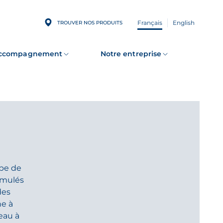
Français
English
TROUVER NOS PRODUITS
accompagnement
Notre entreprise
ype de
rmulés
des
ne à
eau à