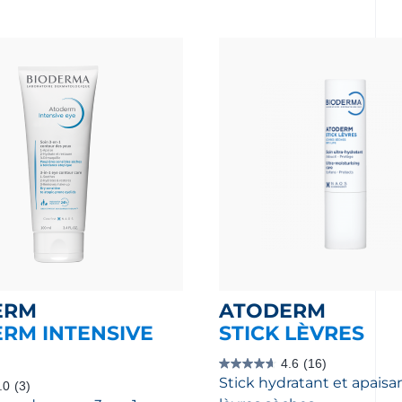
ERM
ATODERM
RM INTENSIVE
STICK LÈVRES
4.6
(16)
4.6
Stick hydratant et apaisa
étoile(s)
.0
(3)
sur