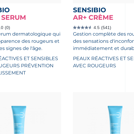
BIO
SENSIBIO
I SERUM
AR+ CRÈME
.0
(0)
4.5
(541)
4.5
érum dermatologique qui
Gestion complète des ro
étoile(s)
sur
apparence des rougeurs et
des sensations d'inconfor
5.
541
s signes de l'âge.
immédiatement et durab
évaluations
ACTIVES ET SENSIBLES
PEAUX RÉACTIVES ET SE
UGEURS
PRÉVENTION
AVEC ROUGEURS
LISSEMENT