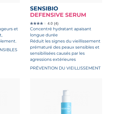
SENSIBIO
DEFENSIVE SERUM
4.0
(4)
4.0
ugeurs et
Concentré hydratant apaisant
étoile(s)
sur
t,
longue durée
5.
4
lement.
Réduit les signes du vieillissement
évaluations
prématuré des peaux sensibles et
NSIBLES
sensibilisées causés par les
agressions extérieures
PRÉVENTION DU VIEILLISSEMENT