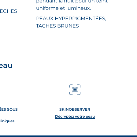
pendant la nuit pour un teint
5.
1
uniforme et lumineux.
SÈCHES
évaluation
PEAUX HYPERPIGMENTÉES,
TACHES BRUNES
peau
TÉES SOUS
SKINOBSERVER
Décryptez votre peau
cliniques