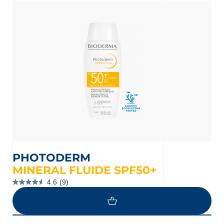
nçais
English
PHOTODERM
MINERAL FLUIDE SPF50+
4.6
(9)
4.6
étoile(s)
sur
5.
9
évaluations