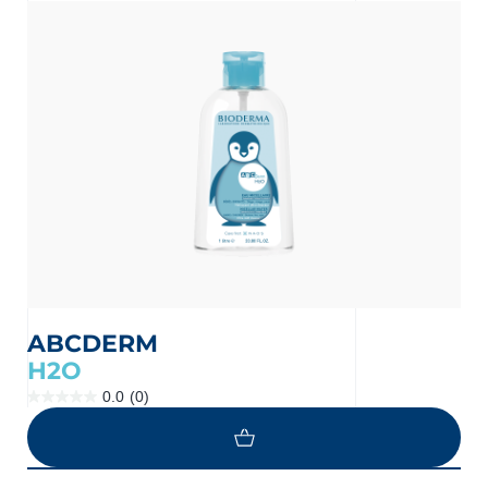
nçais
English
ABCDERM
H2O
0.0
(0)
0.0
étoile(s)
sur
5.