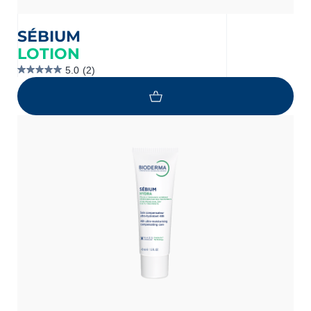
SÉBIUM
LOTION
5.0
(2)
5.0
étoile(s)
sur
5.
2
évaluations