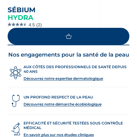
SÉBIUM
HYDRA
4.5
(2)
4.5
étoile(s)
sur
5.
2
évaluations
Nos engagements pour la santé de la peau
AUX CÔTÉS DES PROFESSIONNELS DE SANTÉ DEPUIS
40 ANS
Découvrez notre expertise dermatologique
UN PROFOND RESPECT DE LA PEAU
Découvrez notre démarche écobiologique
EFFICACITÉ ET SÉCURITÉ TESTÉES SOUS CONTRÔLE
MÉDICAL
En savoir plus sur nos études cliniques