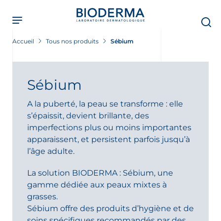
Skip
to
main
content
Accueil
Tous nos produits
Sébium
Sébium
A la puberté, la peau se transforme : elle
s’épaissit, devient brillante, des
imperfections plus ou moins importantes
apparaissent, et persistent parfois jusqu’à
l’âge adulte.
La solution BIODERMA : Sébium, une
gamme dédiée aux peaux mixtes à
ment
grasses.
Sébium offre des produits d’hygiène et de
soins spécifiques recommandés par des