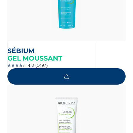
SÉBIUM
GEL MOUSSANT
4.3
(1497)
4.3
étoile(s)
sur
5.
1497
évaluations