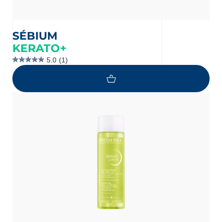
SÉBIUM
KERATO+
5.0
(1)
5.0
étoile(s)
sur
5.
1
évaluation