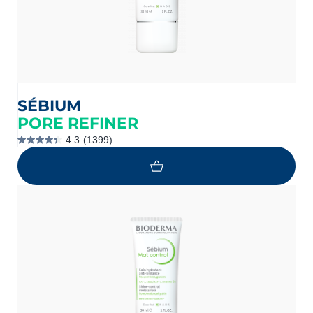
SÉBIUM
PORE REFINER
4.3
(1399)
4.3
étoile(s)
sur
5.
1399
évaluations