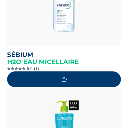
SÉBIUM
H2O EAU MICELLAIRE
5.0
(1)
5.0
étoile(s)
sur
5.
1
évaluation