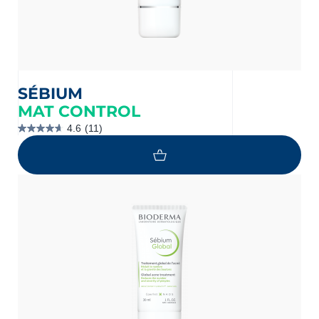
SÉBIUM
MAT CONTROL
4.6
(11)
4.6
étoile(s)
sur
5.
11
évaluations