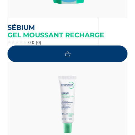
SÉBIUM
GEL MOUSSANT RECHARGE
0.0
(0)
0.0
étoile(s)
sur
5.