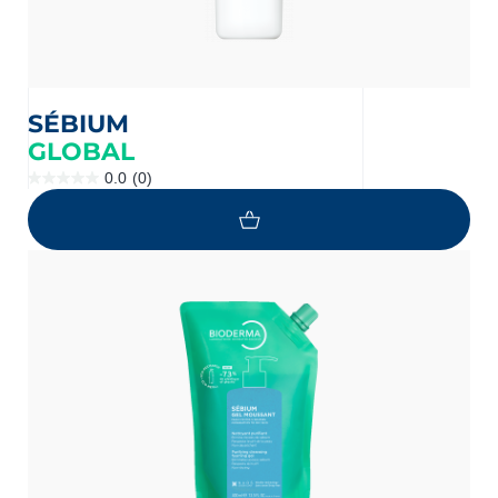
SÉBIUM
GLOBAL
0.0
(0)
0.0
étoile(s)
sur
5.