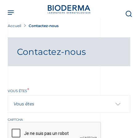
Skip
to
main
content
Accueil
Contactez-nous
Contactez-nous
VOUS ÊTES
Vous êtes
ment
CAPTCHA