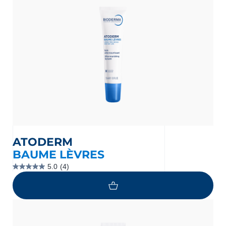
nçais
English
ATODERM
BAUME LÈVRES
5.0
(4)
5.0
étoile(s)
sur
5.
4
évaluations