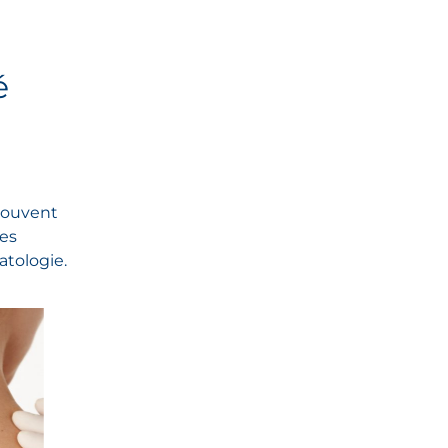
é
 souvent
es
atologie.