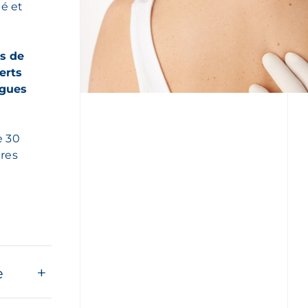
té et
ts de
erts
ogues
e 30
ères
e