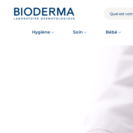
Skip
to
main
RECHERCHE
content
Hygiène
Soin
Bébé