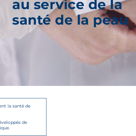
au service de la
santé de la peau
nt la santé de
développés de
ique.