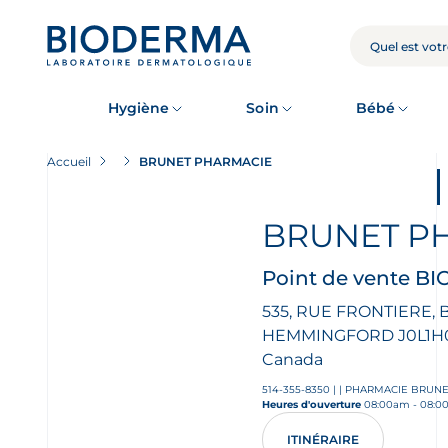
Skip
to
main
RECHERCHE
content
Hygiène
Soin
Bébé
Accueil
BRUNET PHARMACIE
BRUNET P
Point de vente 
535, RUE FRONTIERE,
HEMMINGFORD
J0L1H
Canada
514-355-8350
|
|
PHARMACIE BRUN
Heures d'ouverture
08:00am - 08:00p
ITINÉRAIRE