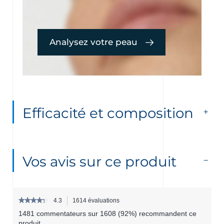
Analysez votre peau
Efficacité et composition
Vos avis sur ce produit
★★★★★
★★★★★
4.3
1614 évaluations
Cette
4.3
action
1481 commentateurs sur 1608 (92%) recommandent ce
étoile(s)
permettra
produit