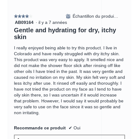
Échantillon du produit reçu
⊞
★★★★★
★★★★★
AB09164
·
il y a 7 années
4
étoile(s)
Gentle and hydrating for dry, itchy
sur
skin
5.
I really enjoyed being able to try this product. I live in
Colorado and have really struggled with dry itchy skin.
This product was very easy to apply. It smelled nice and
did not make the shower floor slick after rinsing off like
other oils I have tried in the past. It was very gentle and
caused no irritation on my skin. My skin felt very soft and
less itchy after use. It rinsed off easily and thoroughly. I
have not tried the product on my face as I tend to have
oily skin there, so I was uncertain if it would increase
that problem. However, I would say it would probably be
very safe to use on the face since it was so gentle and
non irritating.
Recommande ce produit
✔
Oui