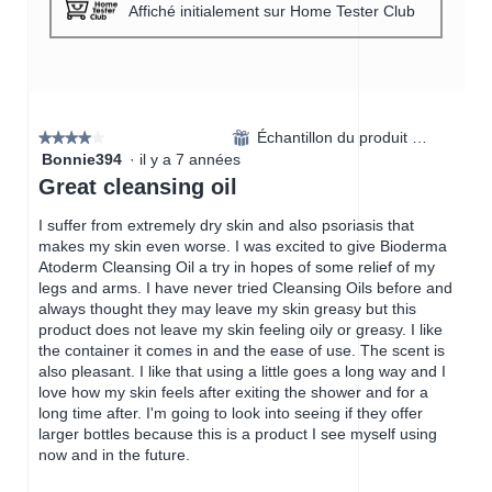
Affiché initialement sur Home Tester Club
Échantillon du produit reçu
⊞
★★★★★
★★★★★
Bonnie394
·
il y a 7 années
4
étoile(s)
Great cleansing oil
sur
5.
I suffer from extremely dry skin and also psoriasis that
makes my skin even worse. I was excited to give Bioderma
Atoderm Cleansing Oil a try in hopes of some relief of my
legs and arms. I have never tried Cleansing Oils before and
always thought they may leave my skin greasy but this
product does not leave my skin feeling oily or greasy. I like
the container it comes in and the ease of use. The scent is
also pleasant. I like that using a little goes a long way and I
love how my skin feels after exiting the shower and for a
long time after. I'm going to look into seeing if they offer
larger bottles because this is a product I see myself using
now and in the future.