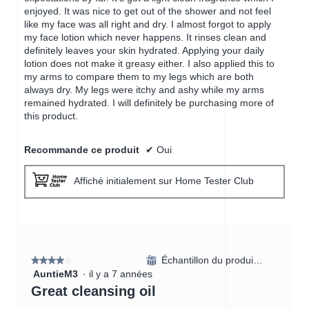
enjoyed. It was nice to get out of the shower and not feel
like my face was all right and dry. I almost forgot to apply
my face lotion which never happens. It rinses clean and
definitely leaves your skin hydrated. Applying your daily
lotion does not make it greasy either. I also applied this to
my arms to compare them to my legs which are both
always dry. My legs were itchy and ashy while my arms
remained hydrated. I will definitely be purchasing more of
this product.
Recommande ce produit
✔
Oui
Affiché initialement sur Home Tester Club
Échantillon du produit reçu
⊞
★★★★★
★★★★★
AuntieM3
·
il y a 7 années
4
étoile(s)
Great cleansing oil
sur