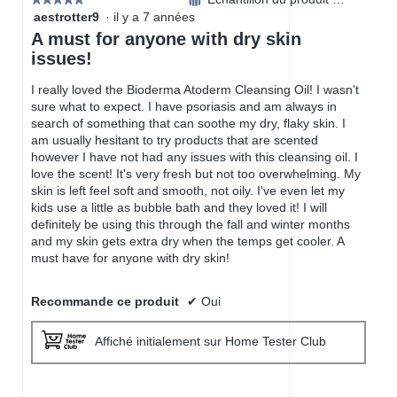
aestrotter9
·
il y a 7 années
5
étoile(s)
A must for anyone with dry skin
sur
issues!
5.
I really loved the Bioderma Atoderm Cleansing Oil! I wasn't
sure what to expect. I have psoriasis and am always in
search of something that can soothe my dry, flaky skin. I
am usually hesitant to try products that are scented
however I have not had any issues with this cleansing oil. I
love the scent! It's very fresh but not too overwhelming. My
skin is left feel soft and smooth, not oily. I've even let my
kids use a little as bubble bath and they loved it! I will
definitely be using this through the fall and winter months
and my skin gets extra dry when the temps get cooler. A
must have for anyone with dry skin!
Recommande ce produit
✔
Oui
Affiché initialement sur Home Tester Club