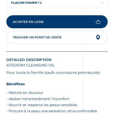
est
FLACON POMPE 1 L
de
4.3
sur
5.
Lire
ACHETER EN LIGNE
les
1614
commentaires
TROUVER UN POINT DE VENTE
Lien
vers
la
même
page.
DETAILED DESCRIPTION
ATODERM CLEANSING OIL
Pour toute la famille (saufs nourrissons prématurés)
Bénéfices
Nettoie en douceur
Apaise instantanément l'inconfort
Nourrit et respecte les peaux sensibles
Procure à la peau une sensation ultra-confortable