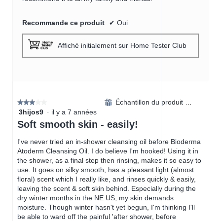
Recommande ce produit
✔
Oui
Affiché initialement sur Home Tester Club
Échantillon du produit reçu
⊞
★★★★★
★★★★★
3hijos9
·
il y a 7 années
3
étoile(s)
Soft smooth skin - easily!
sur
5.
I've never tried an in-shower cleansing oil before Bioderma
Atoderm Cleansing Oil. I do believe I'm hooked! Using it in
the shower, as a final step then rinsing, makes it so easy to
use. It goes on silky smooth, has a pleasant light (almost
floral) scent which I really like, and rinses quickly & easily,
leaving the scent & soft skin behind. Especially during the
dry winter months in the NE US, my skin demands
moisture. Though winter hasn't yet begun, I'm thinking I'll
be able to ward off the painful 'after shower, before