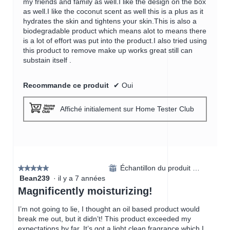
my friends and family as well.I like the design on the box
as well.I like the coconut scent as well this is a plus as it
hydrates the skin and tightens your skin.This is also a
biodegradable product which means alot to means there
is a lot of effort was put into the product.I also tried using
this product to remove make up works great still can
substain itself .
Recommande ce produit
✔
Oui
Affiché initialement sur Home Tester Club
Échantillon du produit reçu
⊞
★★★★★
★★★★★
Bean239
·
il y a 7 années
5
étoile(s)
Magnificently moisturizing!
sur
5.
I’m not going to lie, I thought an oil based product would
break me out, but it didn’t! This product exceeded my
expectations by far. It’s got a light clean fragrance which I