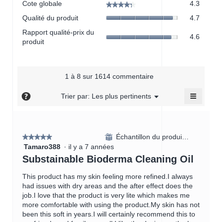
Cote globale
4.3
★★★★★
★★★★★
globale,
Qualité
Qualité du produit
4.7
La
du
cote
Rapport
Rapport qualité-prix du
produit,
4.6
moyen
qualité-
produit
La
est
prix
cote
de
du
moyen
4.3
produit,
est
sur
La
1 à 8 sur 1614 commentaire
de
5.
cote
4.7
≡
moyen
?
Menu
Trier par:
Les plus pertinents
sur
▼
est
Cliquer
5.
sur
de
le
4.6
bouton
sur
suivant
Échantillon du produit reçu
⊞
★★★★★
★★★★★
mettra
5.
Tamaro388
·
il y a 7 années
5
à
jour
étoile(s)
Substainable Bioderma Cleaning Oil
le
sur
contenu
ci-
5.
This product has my skin feeling more refined.I always
dessou
had issues with dry areas and the after effect does the
job.I love that the product is very lite which makes me
more comfortable with using the product.My skin has not
been this soft in years.I will certainly recommend this to