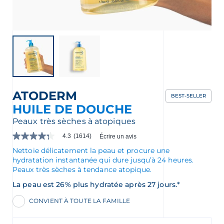
nçais
English
ATODERM
BEST-SELLER
HUILE DE DOUCHE
Peaux très sèches à atopiques
4.3
(1614)
Écrire un avis
4.3
étoile(s)
Nettoie délicatement la peau et procure une
sur
hydratation instantanée qui dure jusqu’à 24 heures.
5.
Peaux très sèches à tendance atopique.
Lire
les
La peau est 26% plus hydratée après 27 jours.*
avis
pour
CONVIENT À TOUTE LA FAMILLE
La
cote
moyenne