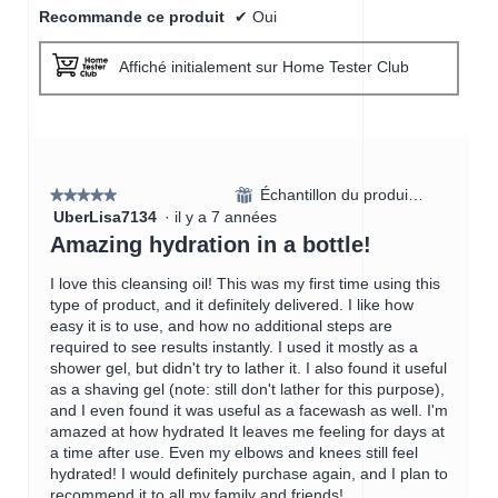
Recommande ce produit
✔
Oui
Affiché initialement sur Home Tester Club
Échantillon du produit reçu
⊞
★★★★★
★★★★★
UberLisa7134
·
il y a 7 années
5
étoile(s)
Amazing hydration in a bottle!
sur
5.
I love this cleansing oil! This was my first time using this
type of product, and it definitely delivered. I like how
easy it is to use, and how no additional steps are
required to see results instantly. I used it mostly as a
shower gel, but didn't try to lather it. I also found it useful
as a shaving gel (note: still don't lather for this purpose),
and I even found it was useful as a facewash as well. I'm
amazed at how hydrated It leaves me feeling for days at
a time after use. Even my elbows and knees still feel
hydrated! I would definitely purchase again, and I plan to
recommend it to all my family and friends!