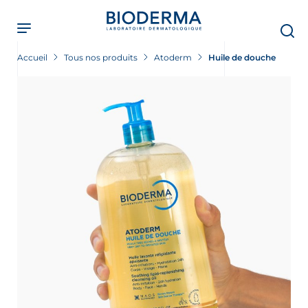
Skip
to
main
content
Accueil
Tous nos produits
Atoderm
Huile de douche
ment