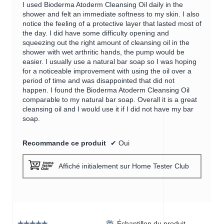
5.
I used Bioderma Atoderm Cleansing Oil daily in the
shower and felt an immediate softness to my skin. I also
notice the feeling of a protective layer that lasted most of
the day. I did have some difficulty opening and
squeezing out the right amount of cleansing oil in the
shower with wet arthritic hands, the pump would be
easier. I usually use a natural bar soap so I was hoping
for a noticeable improvement with using the oil over a
period of time and was disappointed that did not
happen. I found the Bioderma Atoderm Cleansing Oil
comparable to my natural bar soap. Overall it is a great
cleansing oil and I would use it if I did not have my bar
soap.
Recommande ce produit
✔
Oui
Affiché initialement sur Home Tester Club
Échantillon du produit reçu
⊞
★★★★★
★★★★★