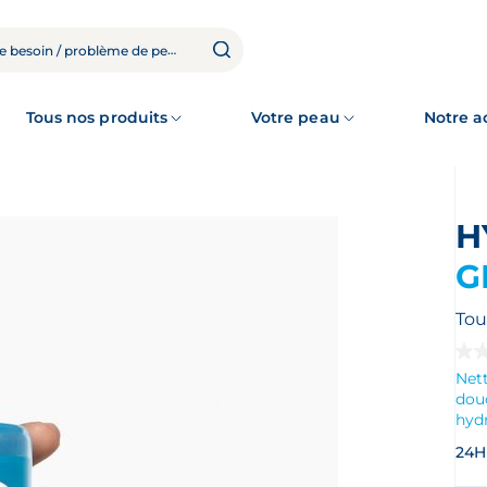
Tous nos produits
Votre peau
Notre 
G
Tou
Au
cot
Nett
pou
douc
ce
hyd
pro
La
24H
cot
mo