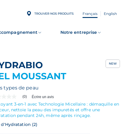
Français
English
TROUVER NOS PRODUITS
accompagnement
Notre entreprise
HYDRABIO
NEW
EL MOUSSANT
s types de peau
(0)
Écrire un avis
cune
e
oyant 3-en-1 avec Technologie Micellaire : démaquille en
r
eur, nettoie la peau des impuretés et offre une
ratation pendant 24h, même après rinçage.
duit
 d'Hydratation (2)
e
yenne