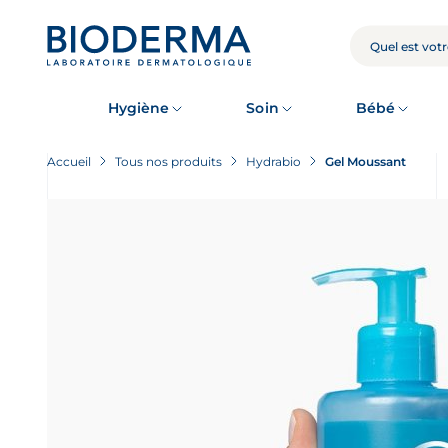
Skip
to
main
RECHERCHE
content
Hygiène
Soin
Bébé
Accueil
Tous nos produits
Hydrabio
Gel Moussant