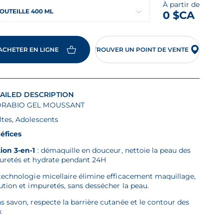
À partir de
OUTEILLE 400 ML
0 $CA
ACHETER EN LIGNE
TROUVER UN POINT DE VENTE
mmentaires
n
s
AILED DESCRIPTION
me
RABIO GEL MOUSSANT
e.
ltes, Adolescents
éfices
ion 3-en-1
: démaquille en douceur, nettoie la peau des
uretés et hydrate pendant 24H
technologie micellaire élimine efficacement maquillage,
ution et impuretés, sans dessécher la peau.
s savon, respecte la barrière cutanée et le contour des
x