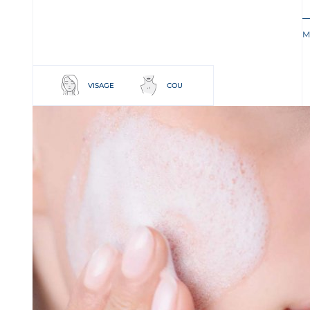
M
VISAGE
COU