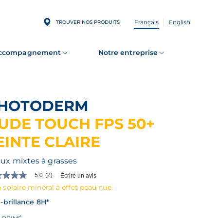
Français
English
TROUVER NOS PRODUITS
accompagnement
Notre entreprise
PHOTODERM
UDE TOUCH FPS 50+
EINTE CLAIRE
ux mixtes à grasses
5.0
(2)
Écrire un avis
le(s)
 solaire minéral à effet peau nue.
-brillance 8H*