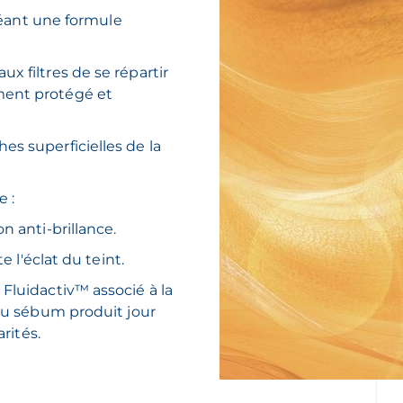
créant une formule
x filtres de se répartir
ment protégé et
es superficielles de la
e :
n anti-brillance.
te l'éclat du teint.
Fluidactiv™ associé à la
 du sébum produit jour
arités.