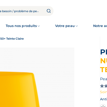
Tous nos produits
Votre peau
Notre 
0+ Teinte Claire
N
T
Pea
5.0
étoi
Soin
sur
5.
Anti
Lire
les