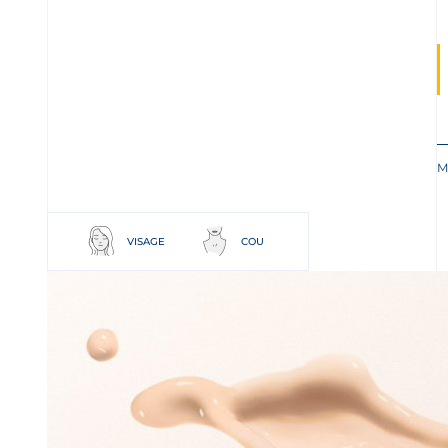
M
VISAGE
COU