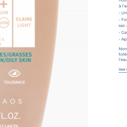
nouv
à l'
Un
Fo
sec 
Ga
Ap
Non
tolé
l'ea
Voir