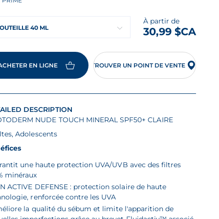
PRIMÉ
s
r
À partir de
OUTEILLE 40 ML
30,99 $CA
e
yenne
ACHETER EN LIGNE
TROUVER UN POINT DE VENTE
mmentaires
AILED DESCRIPTION
n
TODERM NUDE TOUCH MINERAL SPF50+ CLAIRE
s
ltes, Adolescents
me
e.
éfices
rantit une haute protection UVA/UVB avec des filtres
% minéraux
N ACTIVE DEFENSE : protection solaire de haute
hnologie, renforcée contre les UVA
éliore la qualité du sébum et limite l'apparition de