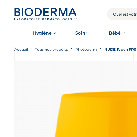
Skip
to
main
RECHERCHE
content
Hygiène
Soin
Bébé
Accueil
Tous nos produits
Photoderm
NUDE Touch FPS 5