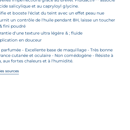
elles imperfections grâce au brevet Fluidactiv™ associé
acide salicylique et au capryloyl glycine.
ifie et booste l'éclat du teint avec un effet peau nue
urnit un contrôle de l'huile pendant 8H, laisse un toucher
& fini poudré
rantie d'une texture ultra légère & ; fluide
plication en douceur
 parfumée - Excellente base de maquillage - Très bonne
rance cutanée et oculaire - Non comédogène - Résiste à
u, aux fortes chaleurs et à l'humidité.
 les sources