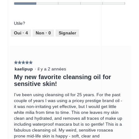
produit,
r
Rapport
1
t
qualité-
sur
u
prix
5
r
Utile?
du
e
produit,
d
Oui ·
4
Non ·
0
Signaler
1
'
sur
u
5
n
e
b
★★★★★
★★★★★
o
5
kaelipup
·
il y a 2 années
î
étoile(s)
My new favorite cleansing oil for
t
sur
sensitive skin!
e
5.
d
I’ve been using cleansing oil for 25 years. For the past
e
couple of years I was using a pricey prestige brand oil -
d
it was non-irritating yet effective, but I would get little
i
white milia from time to time. This one leaves my skin
a
clean and hydrated, and removes all traces of make up
l
including waterproof mascara but is so gentle! This is a
o
fabulous cleansing oil. My weird, sensitive rosacea
g
prone mid-life skin is happy - soft, clear and
u