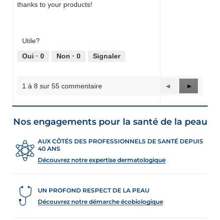
e
thanks to your products!
r
t
u
r
Utile?
e
Oui ·
0
Non ·
0
Signaler
d
'
u
1 à 8 sur 55 commentaire
Précédent
◄
Suivant
►
n
Reviews
Reviews
e
b
o
Nos engagements pour la santé de la peau
î
t
AUX CÔTÉS DES PROFESSIONNELS DE SANTÉ DEPUIS
e
40 ANS
d
Découvrez notre expertise dermatologique
e
d
i
a
UN PROFOND RESPECT DE LA PEAU
l
Découvrez notre démarche écobiologique
o
g