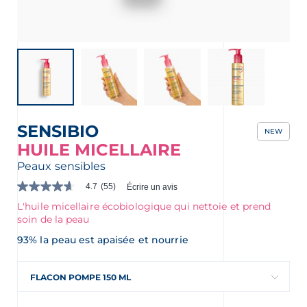
nçais
English
SENSIBIO
NEW
HUILE MICELLAIRE
Peaux sensibles
4.7
(55)
Écrire un avis
4.7
étoile(s)
L'huile micellaire écobiologique qui nettoie et prend
sur
soin de la peau
5.
Lire
93% la peau est apaisée et nourrie
les
avis
pour
FLACON POMPE 150 ML
La
cote
moyenne