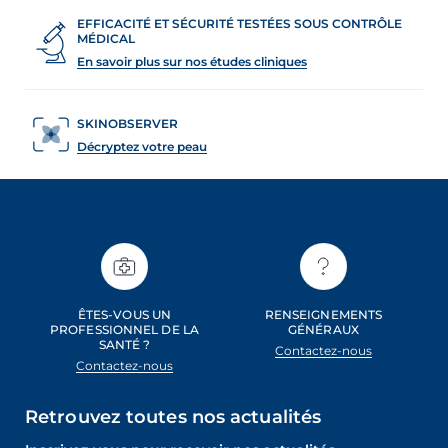
u
EFFICACITÉ ET SÉCURITÉ TESTÉES SOUS CONTRÔLE
e
MÉDICAL
m
En savoir plus sur nos études cliniques
o
d
a
SKINOBSERVER
l
Décryptez votre peau
e
.
ÊTES-VOUS UN
RENSEIGNEMENTS
PROFESSIONNEL DE LA
GÉNÉRAUX
SANTÉ ?
Contactez-nous
Contactez-nous
Retrouvez toutes nos actualités