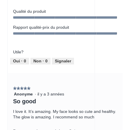
e
h
n
o
Qualité du produit
s
t
i
o
Qualité
b
C
du
Rapport qualité-prix du produit
i
e
produit,
o
t
Rapport
5
m
t
qualité-
sur
i
e
prix
5
s
a
Utile?
du
c
c
produit,
Oui ·
0
Non ·
0
Signaler
e
t
5
l
i
sur
l
o
5
a
n
r
e
★★★★★
★★★★★
c
n
Anonyme
·
il y a 3 années
5
l
t
étoile(s)
So good
e
r
sur
a
a
5.
I love it. It’s amazing. My face looks so cute and healthy.
n
î
The glow is amazing. I recommend so much
s
n
i
e
n
r