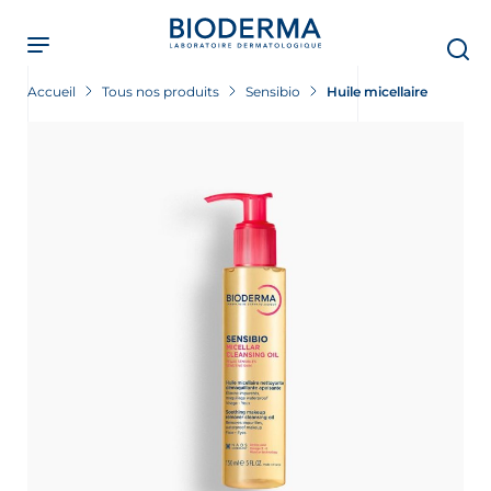
Skip
to
main
content
Accueil
Tous nos produits
Sensibio
Huile micellaire
ment