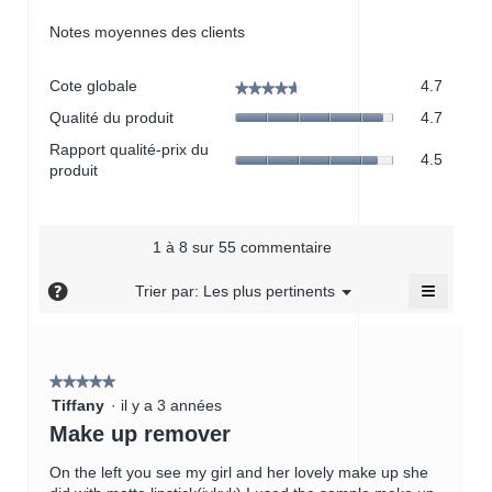
Notes moyennes des clients
Cote
Cote globale
4.7
★★★★★
★★★★★
globale,
Qualité
Qualité du produit
4.7
La
du
cote
Rapport
Rapport qualité-prix du
produit,
4.5
moyen
qualité-
produit
La
est
prix
cote
de
du
moyen
4.7
produit,
est
sur
La
1 à 8 sur 55 commentaire
de
5.
cote
4.7
≡
moyen
?
Menu
Trier par:
Les plus pertinents
sur
▼
est
Cliquer
5.
sur
de
le
4.5
bouton
sur
suivant
★★★★★
★★★★★
mettra
5.
5
à
Tiffany
·
il y a 3 années
jour
étoile(s)
Make up remover
le
sur
contenu
ci-
5.
On the left you see my girl and her lovely make up she
dessou