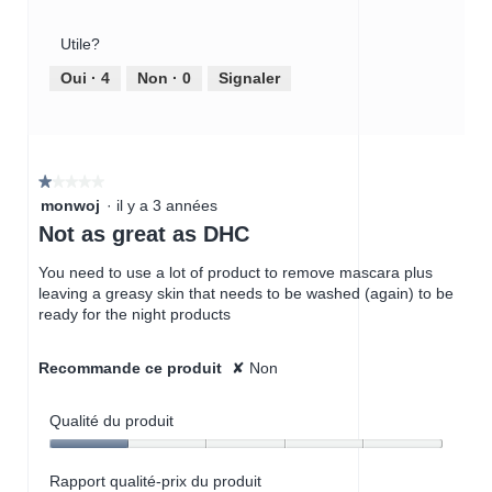
m
t
a
qualité-
sur
m
e
l
prix
5
e
a
Utile?
o
du
n
c
g
produit,
Oui ·
4
Non ·
0
Signaler
t
t
u
4
a
i
e
sur
i
o
m
5
r
n
o
e
e
d
★★★★★
★★★★★
n
a
1
monwoj
·
il y a 3 années
1
t
l
étoile(s)
Not as great as DHC
.
r
e
sur
a
.
5.
You need to use a lot of product to remove mascara plus
î
leaving a greasy skin that needs to be washed (again) to be
n
ready for the night products
e
r
a
Recommande ce produit
✘
Non
l
'
o
Qualité du produit
u
Qualité
v
du
Rapport qualité-prix du produit
e