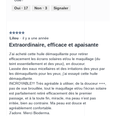
Utile?
du
a
n
c
produit,
Oui ·
17
Non ·
3
Signaler
l
t
t
5
'
a
i
sur
o
i
o
5
u
r
n
v
e
e
★★★★★
★★★★★
e
n
5
r
Lilou
·
il y a une année
2
t
étoile(s)
t
Extraordinaire, efficace et apaisante
.
r
sur
u
a
5.
r
J’ai acheté cette huile démaquillante pour retirer
î
e
efficacement les écrans solaires et/ou le maquillage (du
n
d
teint essentiellement et des yeux), en douceur.
e
'
Lassée des eaux micellaires et des irritations des yeux par
r
u
les démaquillants pour les yeux, j’ai essayé cette huile
a
n
démaquillante.
l
e
INCROYABLE!!! Très agréable à utiliser, de la douceur +++,
'
b
pas de vue brouillée, tout le maquillage et/ou l’écran solaire
o
o
est parfaitement retiré efficacement dès le premier
u
î
passage, et à la toute fin, miracle, ma peau n’est pas
v
t
irritée, bien au contraire. Ma peau est douce et
e
e
agréablement confortable.
r
d
J’adore. Merci Bioderma.
t