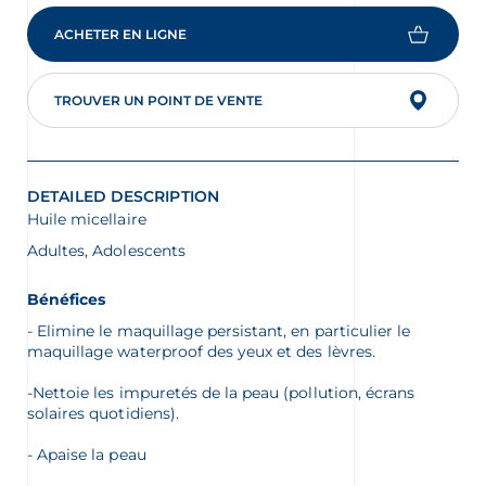
est
de
ACHETER EN LIGNE
4.7
sur
5.
Lire
TROUVER UN POINT DE VENTE
les
55
commentaires
Lien
vers
DETAILED DESCRIPTION
la
même
Huile micellaire
page.
Adultes, Adolescents
Bénéfices
- Elimine le maquillage persistant, en particulier le
maquillage waterproof des yeux et des lèvres.
-Nettoie les impuretés de la peau (pollution, écrans
solaires quotidiens).
- Apaise la peau