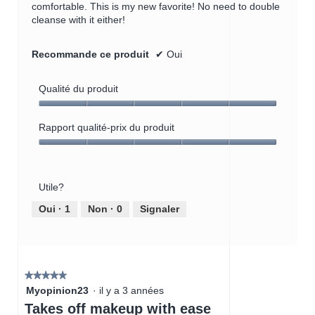
comfortable. This is my new favorite! No need to double
e
cleanse with it either!
m
o
d
Recommande ce produit
✔
Oui
a
l
Qualité du produit
e
.
Qualité
du
Rapport qualité-prix du produit
produit,
Rapport
5
qualité-
sur
prix
5
Utile?
du
produit,
Oui ·
1
Non ·
0
Signaler
5
sur
5
★★★★★
★★★★★
5
Myopinion23
·
il y a 3 années
étoile(s)
Takes off makeup with ease
sur