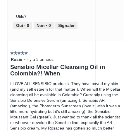
Rapport
e
5
t
qualité-
d
sur
e
prix
i
5
a
Utile?
du
a
c
produit,
l
Oui ·
0
Non ·
0
Signaler
t
5
o
i
sur
g
o
5
u
n
e
e
m
★★★★★
★★★★★
n
o
5
Rosie
·
il y a 3 années
t
d
étoile(s)
Sensibio Micellar Cleansing Oil in
r
a
sur
a
Colombia?! When
l
5.
î
e
n
I LOVE ALL SENSIBIO products. They have saved my skin
.
e
(and my self esteem for that matter!). When will the Micellar
r
cleansing oil be available in Colombia? Currently using the
a
Sensibio Defensive Serum (amazing!), Sensibio AR
l
(amazing!), the Photoderm Sunscreen (love it, wish it was a
'
little more hydrating but it's still amazing), the Sensibio
o
Moussant Gel (great!). Just wanted to thank all the scientist
u
or whoever develop the Sensibio line, especially the AR
v
Sensibio cream. My Rosacea has gotten so much better