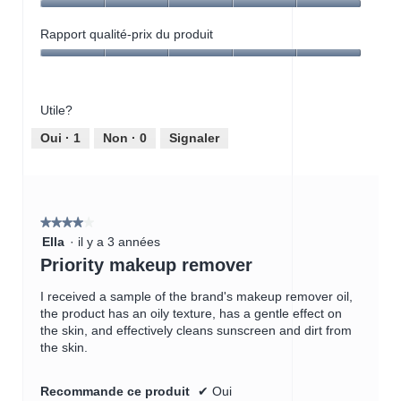
o
o
o
Qualité
-
C
d
du
Rapport qualité-prix du produit
c
e
a
produit,
o
t
Rapport
l
5
m
t
qualité-
e
sur
m
e
prix
.
5
e
a
Utile?
du
n
c
produit,
Oui ·
1
Non ·
0
Signaler
t
t
5
a
i
sur
i
o
5
r
n
e
e
★★★★★
★★★★★
n
4
Ella
·
il y a 3 années
1
t
étoile(s)
Priority makeup remover
.
r
sur
a
5.
I received a sample of the brand's makeup remover oil,
î
the product has an oily texture, has a gentle effect on
n
the skin, and effectively cleans sunscreen and dirt from
e
the skin.
r
a
l
Recommande ce produit
✔
Oui
'