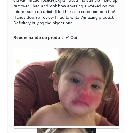
did with matte lipstick(iykyk) I used the sample make up
remover I had and look how amazing it worked on my
future make up artist. It left her skin super smooth too!
Hands down a review I had to write. Amazing product.
Definitely buying the bigger one.
Recommande ce produit
✔
Oui
P
P