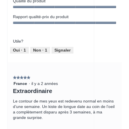
Qualité du produit
Qualité
du
Rapport qualité-prix du produit
produit,
Rapport
5
qualité-
sur
prix
5
Utile?
du
produit,
Oui ·
1
Non ·
1
Signaler
5
sur
5
★★★★★
★★★★★
5
France
·
il y a 2 années
étoile(s)
Extraordinaire
sur
5.
Le contour de mes yeux est redevenu normal en moins
d’une semaine. Un kiste de longue date au coin de l’oeil
a complètement disparu après 3 semaines, à ma
grande surprise.