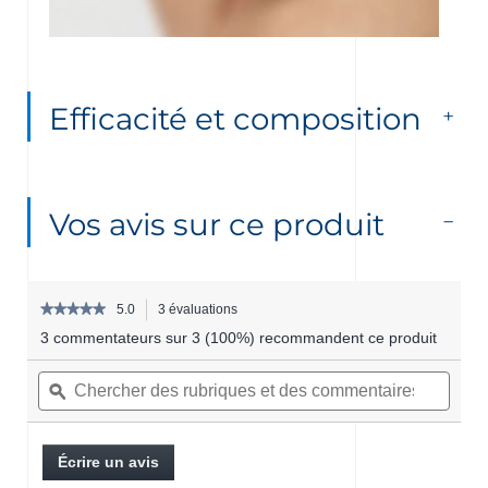
Efficacité et composition
Vos avis sur ce produit
★★★★★
★★★★★
5.0
3 évaluations
Cette
5
action
3 commentateurs sur 3 (100%) recommandent ce produit
étoile(s)
permettra
sur
Chercher
Cherc
d’accéder
5.
des
ϙ
des
aux
Lire
rubriques
rubri
commentaires.
les
et
et
avis
pour
des
des
Écrire un avis
.
Atoderm
commentaires
comme
Cette
Intensive