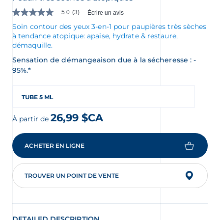
5.0
(3)
Écrire un avis
5.0
étoile(s)
Soin contour des yeux 3-en-1 pour paupières très sèches
sur
à tendance atopique: apaise, hydrate & restaure,
5.
démaquille.
Lire
les
Sensation de démangeaison due à la sécheresse : -
avis
95%.*
pour
La
cote
moyenne
TUBE 5 ML
est
de
26,99 $CA
5.0
À partir de
sur
5.
Lire
ACHETER EN LIGNE
les
3
commentaires
Lien
TROUVER UN POINT DE VENTE
vers
la
même
page.
DETAILED DESCRIPTION