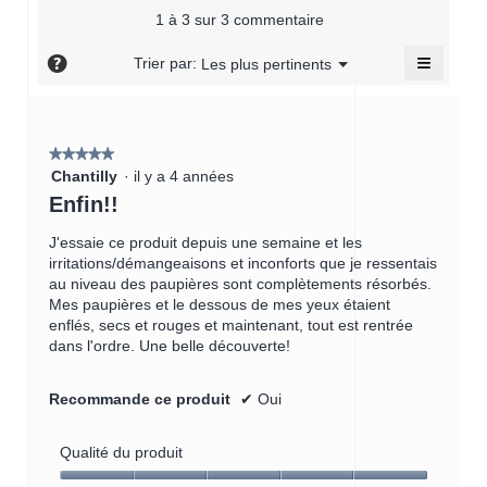
est
sur
La
1 à 3 sur 3 commentaire
de
5.
cote
5
≡
moyen
?
Menu
Trier par:
Les plus pertinents
sur
▼
est
Cliquer
5.
sur
de
le
4.7
bouton
sur
suivant
★★★★★
★★★★★
mettra
5.
5
à
Chantilly
·
il y a 4 années
jour
étoile(s)
Enfin!!
le
sur
contenu
ci-
5.
J'essaie ce produit depuis une semaine et les
dessou
irritations/démangeaisons et inconforts que je ressentais
au niveau des paupières sont complètements résorbés.
Mes paupières et le dessous de mes yeux étaient
enflés, secs et rouges et maintenant, tout est rentrée
dans l'ordre. Une belle découverte!
Recommande ce produit
✔
Oui
Qualité du produit