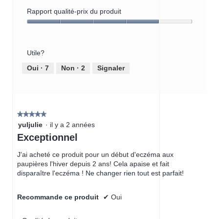
Qualité
du
Rapport qualité-prix du produit
produit,
Rapport
5
qualité-
sur
prix
5
Utile?
du
produit,
Oui ·
7
Non ·
2
Signaler
4
sur
5
★★★★★
★★★★★
5
yuljulie
·
il y a 2 années
étoile(s)
Exceptionnel
sur
5.
J'ai acheté ce produit pour un début d'eczéma aux
paupières l'hiver depuis 2 ans! Cela apaise et fait
disparaître l'eczéma ! Ne changer rien tout est parfait!
Recommande ce produit
✔
Oui