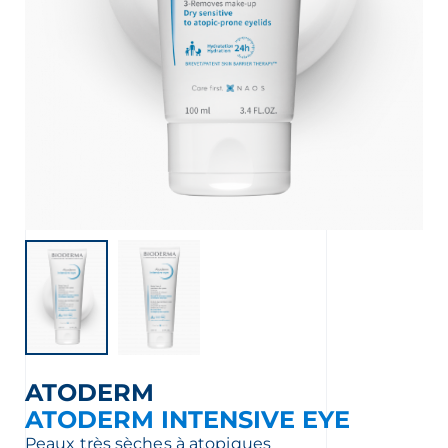
nçais
English
ATODERM
ATODERM INTENSIVE EYE
Peaux très sèches à atopiques