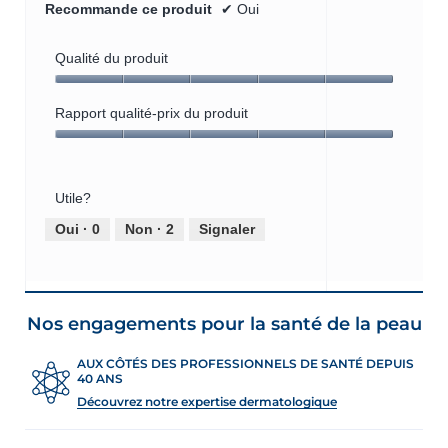
Recommande ce produit
✔
Oui
Qualité du produit
Qualité
du
Rapport qualité-prix du produit
produit,
Rapport
5
qualité-
sur
prix
5
Utile?
du
produit,
Oui ·
0
Non ·
2
Signaler
5
sur
5
Nos engagements pour la santé de la peau
AUX CÔTÉS DES PROFESSIONNELS DE SANTÉ DEPUIS
40 ANS
Découvrez notre expertise dermatologique