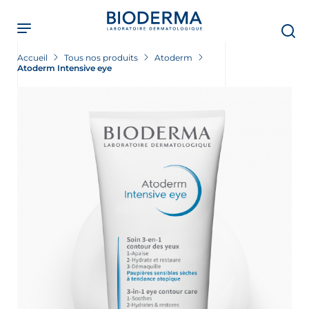
Skip
to
main
content
Accueil
Tous nos produits
Atoderm
Atoderm Intensive eye
ment